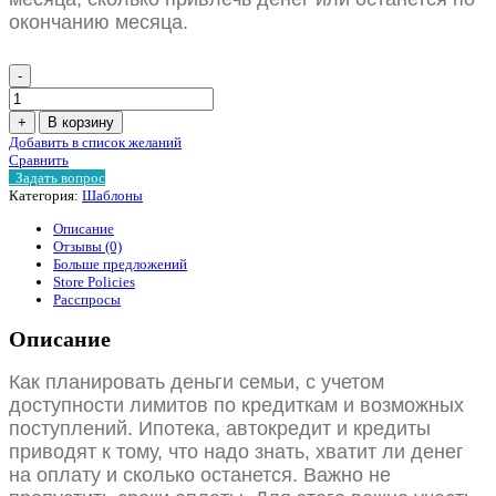
окончанию месяца.
-
Количество
Шаблон
+
В корзину
личного
Добавить в список желаний
финансового
Сравнить
плана,
Задать вопрос
когда
Категория:
Шаблоны
не
хватает
Описание
денег
Отзывы (0)
Больше предложений
Store Policies
Расспросы
Описание
Как планировать деньги семьи, с учетом
доступности лимитов по кредиткам и возможных
поступлений. Ипотека, автокредит и кредиты
приводят к тому, что надо знать, хватит ли денег
на оплату и сколько останется. Важно не