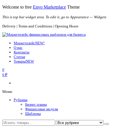
Перейти
Welcome to free
Envo Marketplace
Theme
к
содержимому
This is top bar widget area. To edit it, go to Appearance — Widgets
Delivery | Terms and Conditions | Opening Hours
Маркетплейс финансовых шаблонов для бизнеса
Шаблоны, финансовые модели и расчеты, решения для бизнеса
Маркетплейс
NEW!
О нас
Контакты
Статьи
Товары
NEW
0
0 ₽
Меню
Рубрики
Бизнес планы
Финансовые модели
Шаблоны