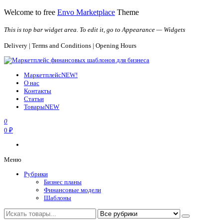
Перейти
Welcome to free
Envo Marketplace
Theme
к
содержимому
This is top bar widget area. To edit it, go to Appearance — Widgets
Delivery | Terms and Conditions | Opening Hours
Маркетплейс финансовых шаблонов для бизнеса
Шаблоны, финансовые модели и расчеты, решения для бизнеса
Маркетплейс
NEW!
О нас
Контакты
Статьи
Товары
NEW
0
0 ₽
Меню
Рубрики
Бизнес планы
Финансовые модели
Шаблоны