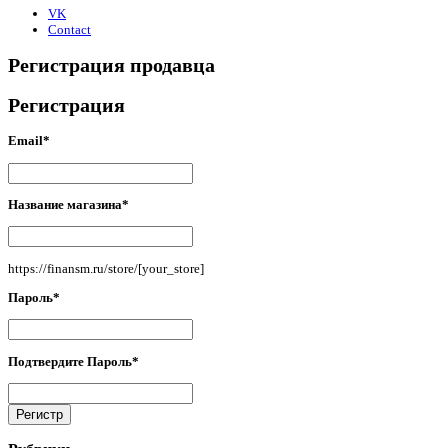
VK
Contact
Регистрация продавца
Регистрация
Email
*
Email
*
Название магазина
*
Название
магазина
*
https://finansm.ru/store/
[your_store]
Пароль
*
Пароль
*
Подтвердите Пароль
*
Подтвердите
Пароль
*