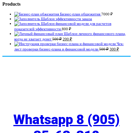
Products
Бизнес-план общежития
7000
₽
Шаблон эффективности заказа
Шаблон финансовой модели для расчетов
показателей эффективности
800
₽
Шаблон личного финансового плана,
когда не хватает денег
500
₽
200
₽
Чек-
лист проверки бизнес-плана и финансовой модели
500
₽
300
₽
СВЯЖИТЕСЬ С НАМИ
Whatsapp 8 (905)