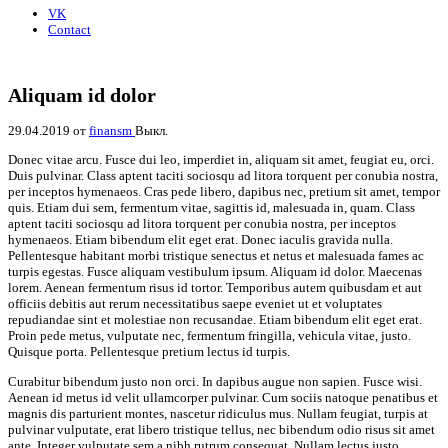
VK
Contact
Aliquam id dolor
29.04.2019
от
finansm
Выкл.
Donec vitae arcu. Fusce dui leo, imperdiet in, aliquam sit amet, feugiat eu, orci.
Duis pulvinar. Class aptent taciti sociosqu ad litora torquent per conubia nostra,
per inceptos hymenaeos. Cras pede libero, dapibus nec, pretium sit amet, tempor
quis. Etiam dui sem, fermentum vitae, sagittis id, malesuada in, quam. Class
aptent taciti sociosqu ad litora torquent per conubia nostra, per inceptos
hymenaeos. Etiam bibendum elit eget erat. Donec iaculis gravida nulla.
Pellentesque habitant morbi tristique senectus et netus et malesuada fames ac
turpis egestas. Fusce aliquam vestibulum ipsum. Aliquam id dolor. Maecenas
lorem. Aenean fermentum risus id tortor. Temporibus autem quibusdam et aut
officiis debitis aut rerum necessitatibus saepe eveniet ut et voluptates
repudiandae sint et molestiae non recusandae. Etiam bibendum elit eget erat.
Proin pede metus, vulputate nec, fermentum fringilla, vehicula vitae, justo.
Quisque porta. Pellentesque pretium lectus id turpis.
Curabitur bibendum justo non orci. In dapibus augue non sapien. Fusce wisi.
Aenean id metus id velit ullamcorper pulvinar. Cum sociis natoque penatibus et
magnis dis parturient montes, nascetur ridiculus mus. Nullam feugiat, turpis at
pulvinar vulputate, erat libero tristique tellus, nec bibendum odio risus sit amet
ante. Integer vulputate sem a nibh rutrum consequat. Nullam lectus justo,