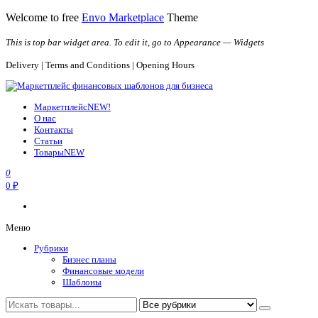
Перейти
Welcome to free
Envo Marketplace
Theme
к
содержимому
This is top bar widget area. To edit it, go to Appearance — Widgets
Delivery | Terms and Conditions | Opening Hours
Маркетплейс финансовых шаблонов для бизнеса
Шаблоны, финансовые модели и расчеты, решения для бизнеса
Маркетплейс
NEW!
О нас
Контакты
Статьи
Товары
NEW
0
0 ₽
Меню
Рубрики
Бизнес планы
Финансовые модели
Шаблоны