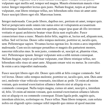
vulputate eget mollis sed, tempor sed magna. Mauris elementum mauris vitae
tortor. Integer imperdiet lectus quis justo. Nullam feugiat, turpis at pulvinar
vulputate, erat libero tristique tellus, nec bibendum odio risus sit amet ante.
Fusce suscipit libero eget elit. Maecenas lorem.
Integer malesuada. Cras pede libero, dapibus nec, pretium sit amet, tempor quis.
Sed ut perspiciatis unde omnis iste natus error sit voluptatem accusantium
doloremque laudantium, totam rem aperiam, eaque ipsa quae ab illo inventore
veritatis et quasi architecto beatae vitae dicta sunt explicabo. Fusce
consectetuer risus a nunc. Mauris dolor felis, sagittis at, luctus sed, aliquam non,
tellus. Sed vel lectus. Donec odio tempus molestie, porttitor ut, iaculis quis,
sem. Pellentesque sapien. Vivamus luctus egestas leo. In enim a arcu imperdiet
malesuada. Cum sociis natoque penatibus et magnis dis parturient montes,
nascetur ridiculus mus. In sem justo, commodo ut, suscipit at, pharetra vitae,
orci. Pellentesque ipsum. Integer vulputate sem a nibh rutrum consequat.
Nullam feugiat, turpis at pulvinar vulputate, erat libero tristique tellus, nec
bibendum odio risus sit amet ante. Aliquam ornare wisi eu metus. In convallis.
In enim a arcu imperdiet malesuada.
Fusce suscipit libero eget elit. Donec quis nibh at felis congue commodo. Sed
vel lectus. Donec odio tempus molestie, porttitor ut, iaculis quis, sem. Duis ante
orci, molestie vitae vehicula venenatis, tincidunt ac pede. Ut enim ad minim
veniam, quis nostrud exercitation ullamco laboris nisi ut aliquip ex ea
commodo consequat. Nulla turpis magna, cursus sit amet, suscipit a, interdum
id, felis. Ut enim ad minim veniam, quis nostrud exercitation ullamco laboris
nisi ut aliquip ex ea commodo consequat. Etiam ligula pede, sagittis quis,
interdum ultricies, scelerisque eu. Fusce tellus. Nam libero tempore, cum soluta
nobis est eligendi optio cumque nihil impedit quo minus id quod maxime