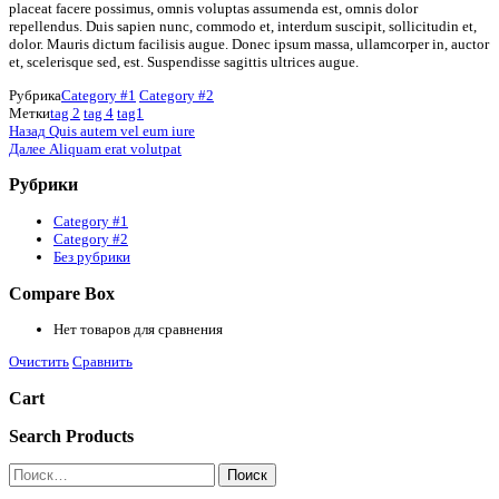
placeat facere possimus, omnis voluptas assumenda est, omnis dolor
repellendus. Duis sapien nunc, commodo et, interdum suscipit, sollicitudin et,
dolor. Mauris dictum facilisis augue. Donec ipsum massa, ullamcorper in, auctor
et, scelerisque sed, est. Suspendisse sagittis ultrices augue.
Рубрика
Category #1
Category #2
Метки
tag 2
tag 4
tag1
Навигация
Предыдущая
Назад
Quis autem vel eum iure
запись
Следующая
Далее
Aliquam erat volutpat
по
запись
записям
Рубрики
Category #1
Category #2
Без рубрики
Compare Box
Нет товаров для сравнения
Очистить
Сравнить
Cart
Search Products
Найти: